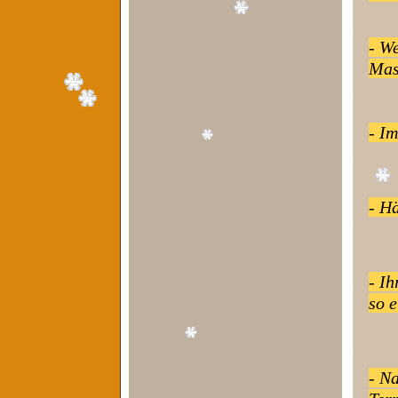
- W
Mas
- I
- Hä
- Ih
so 
- N