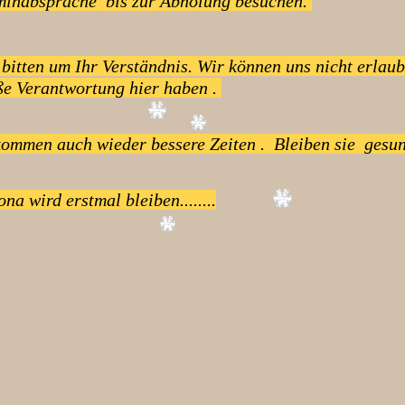
minabsprache bis zur Abholung besuchen.
bitten um Ihr Verständnis. Wir können uns nicht erlau
ße Verantwortung hier haben .
kommen auch wieder bessere Zeiten . Bleiben sie gesu
na wird erstmal bleiben........