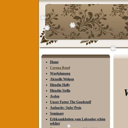
Home
Corona Regel
Wurfplanung
C
Aktuelle Welpen
Hündin Holly
W
Hündin Stella
Ayden
Unser Futter The Goodstuff
Aufzucht / Info/ Preis
Seminare
Erbkrankheiten vom Labrador schön
erklärt