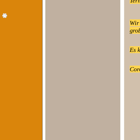
Ter
Wir 
gro
Es 
Coro